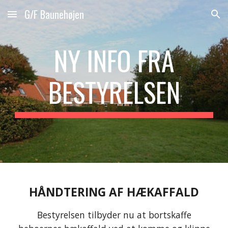
G/F Baunehøjen
Skip to main content
Skip to navigation
NY INFO FRA
BESTYRELSEN
HÅNDTERING AF HÆKAFFALD
Bestyrelsen tilbyder nu at bortskaffe