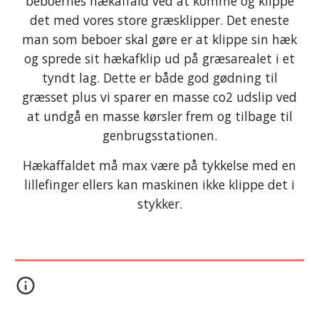
beboernes hækaffald ved at komme og klippe
det med vores store græsklipper. Det eneste
man som beboer skal gøre er at klippe sin hæ
k
og
sprede sit hækafklip ud på græsarealet i et
tyndt lag. Dette er både god gødning til
græsset plus vi sparer en masse co2 udslip ved
at undgå en masse kørsler frem og tilbage til
genbrugsstationen.
Hækaffaldet må max være på tykkelse med en
lillefinger ellers kan maskinen ikke klippe det i
stykker.